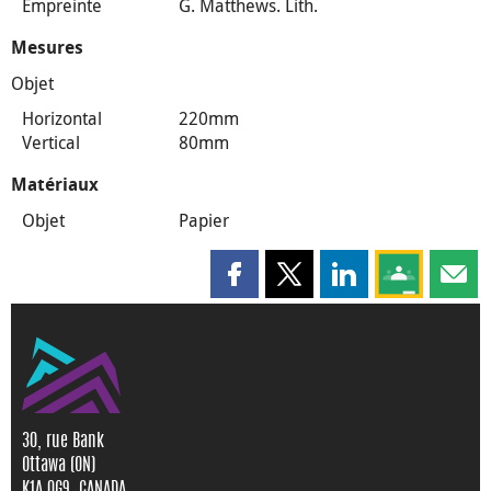
Empreinte
G. Matthews. Lith.
Mesures
Objet
Horizontal
220mm
Vertical
80mm
Matériaux
Objet
Papier
Partager cette page sur Faceboo
Partager cette page sur X
Partager cette pag
Partagez ce
Parta
30, rue Bank
Ottawa (ON)
K1A 0G9, CANADA