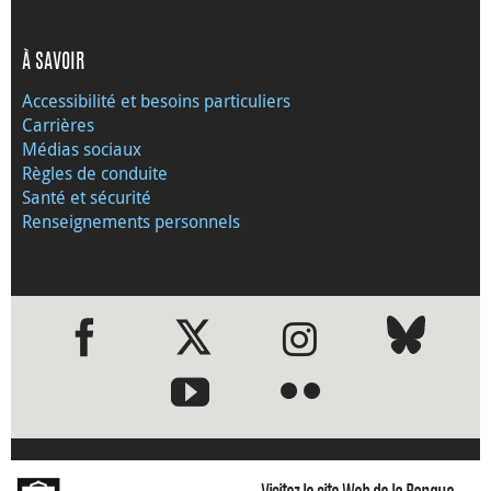
À SAVOIR
Accessibilité et besoins particuliers
Carrières
Médias sociaux
Règles de conduite
Santé et sécurité
Renseignements personnels
●
●