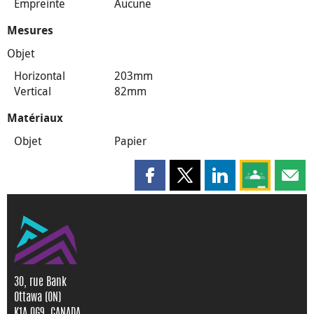
Empreinte
Aucune
Mesures
Objet
Horizontal
203mm
Vertical
82mm
Matériaux
Objet
Papier
Partager cette page sur Faceboo
Partager cette page sur X
Partager cette pag
Partagez ce
Parta
30, rue Bank
Ottawa (ON)
K1A 0G9, CANADA