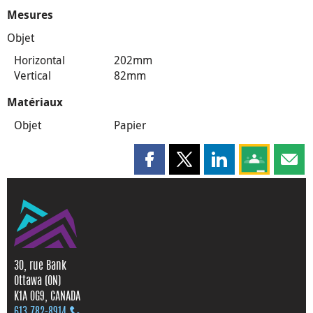
Mesures
Objet
Horizontal
202mm
Vertical
82mm
Matériaux
Objet
Papier
Partager cette page sur Faceboo
Partager cette page sur X
Partager cette pag
Partagez ce
Parta
30, rue Bank
Ottawa (ON)
K1A 0G9, CANADA
613 782‑8914