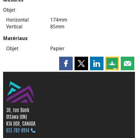
Objet
Horizontal
174mm
Vertical
85mm
Matériaux
Objet
Papier
Partager cette page sur Faceboo
Partager cette page sur X
Partager cette pag
Partagez ce
Parta
30, rue Bank
Ottawa (ON)
K1A 0G9, CANADA
613 782‑8914