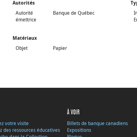
Autorités
Ty
Autorité
Banque de Québec
I
émettrice
E
Matériaux
Objet
Papier
À VOIR
ez votre visite
Billets de banque canadiens
z des ressources éducatives
Expositions
che dans la Collection
Blogue