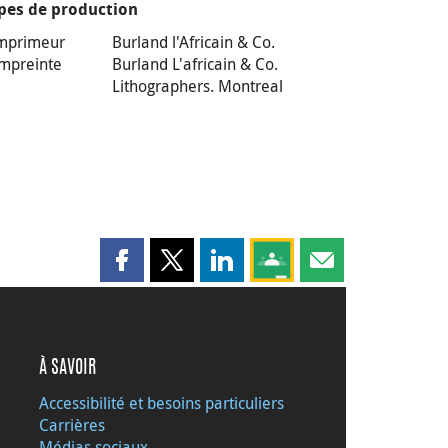
pes de production
mprimeur
Burland l'Africain & Co.
mpreinte
Burland L'africain & Co.
Lithographers. Montreal
Partager cette page sur Facebook
Partager cette page sur X
Partager cette page sur LinkedI
Partagez cette page sur
Partager cette pag
À SAVOIR
Accessibilité et besoins particuliers
Carrières
Médias sociaux