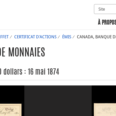
Sélectionn
Rechercher 
À PROPOS
EFFET
CERTIFICAT D'ACTIONS
ÉMIS
CANADA, BANQUE DE 
DE MONNAIES
 dollars : 16 mai 1874