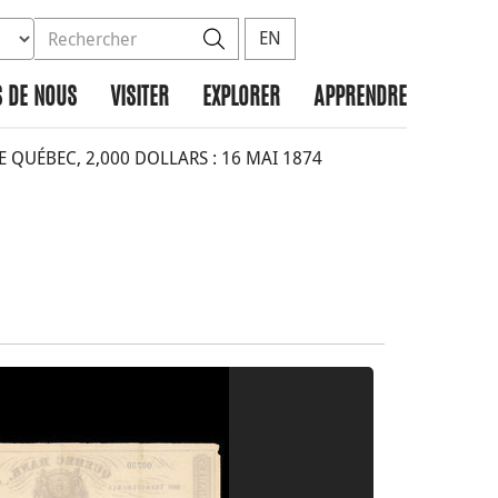
ez la base de données à rechercher
dans le site
Rechercher
EN
 DE NOUS
VISITER
EXPLORER
APPRENDRE
QUÉBEC, 2,000 DOLLARS : 16 MAI 1874