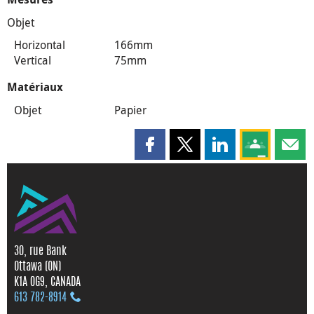
Objet
Horizontal
166mm
Vertical
75mm
Matériaux
Objet
Papier
Partager cette page sur Faceboo
Partager cette page sur X
Partager cette pag
Partagez ce
Parta
30, rue Bank
Ottawa (ON)
K1A 0G9, CANADA
613 782‑8914