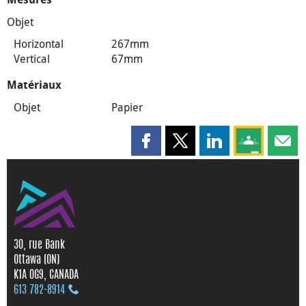
Objet
Horizontal
267mm
Vertical
67mm
Matériaux
Objet
Papier
Partager cette page sur Faceboo
Partager cette page sur X
Partager cette pag
Partagez ce
Parta
30, rue Bank
Ottawa (ON)
K1A 0G9, CANADA
613 782‑8914