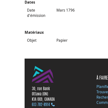
Dates
Date
Mars 1796
d'émission
Matériaux
Objet
Papier
À FAIRE
Planifi
30, rue Bank
Trouve
Ottawa (ON)
Recher
K1A 0G9, CANADA
Commu
613 782‑8914