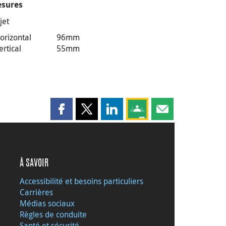
sures
jet
orizontal
96mm
ertical
55mm
Partager cette page sur Facebook
Partager cette page sur X
Partager cette page sur LinkedI
Partagez cette page sur
Partager cette pag
À SAVOIR
Accessibilité et besoins particuliers
Carrières
Médias sociaux
Règles de conduite
Santé et sécurité