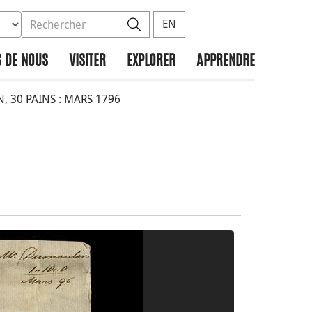
ez la base de données à rechercher
dans le site
Rechercher
EN
 DE NOUS
VISITER
EXPLORER
APPRENDRE
 30 PAINS : MARS 1796