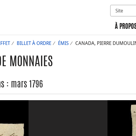
Sélectionn
Rechercher 
À PROPOS
EFFET
BILLET À ORDRE
ÉMIS
CANADA, PIERRE DUMOULIN,
DE MONNAIES
ns : mars 1796