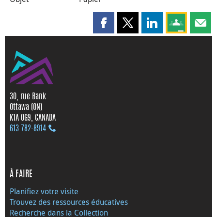
Partager cette page sur Faceboo
Partager cette page sur X
Partager cette pag
Partagez ce
Parta
30, rue Bank
Ottawa (ON)
K1A 0G9, CANADA
613 782‑8914
À FAIRE
Planifiez votre visite
Trouvez des ressources éducatives
Recherche dans la Collection