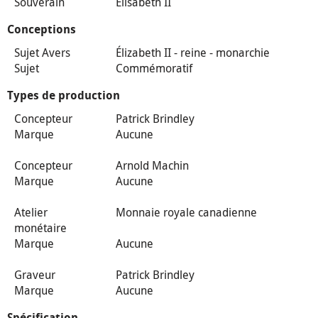
Souverain
Élisabeth II
Conceptions
Sujet Avers
Élizabeth II - reine - monarchie
Sujet
Commémoratif
Types de production
Concepteur
Patrick Brindley
Marque
Aucune
Concepteur
Arnold Machin
Marque
Aucune
Atelier
Monnaie royale canadienne
monétaire
Marque
Aucune
Graveur
Patrick Brindley
Marque
Aucune
Spécification