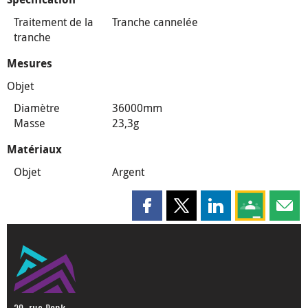
Traitement de la
Tranche cannelée
tranche
Mesures
Objet
Diamètre
36000mm
Masse
23,3g
Matériaux
Objet
Argent
Partager cette page sur Faceboo
Partager cette page sur X
Partager cette pag
Partagez ce
Parta