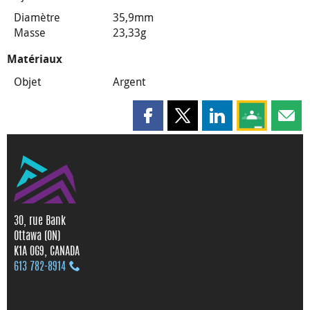
Diamètre
35,9mm
Masse
23,33g
Matériaux
Objet
Argent
Partager cette page sur Faceboo
Partager cette page sur X
Partager cette pag
Partagez ce
Parta
30, rue Bank
Ottawa (ON)
K1A 0G9, CANADA
613 782‑8914