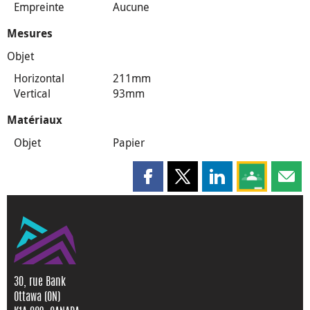
Empreinte
Aucune
Mesures
Objet
Horizontal
211mm
Vertical
93mm
Matériaux
Objet
Papier
Partager cette page sur Faceboo
Partager cette page sur X
Partager cette pag
Partagez ce
Parta
30, rue Bank
Ottawa (ON)