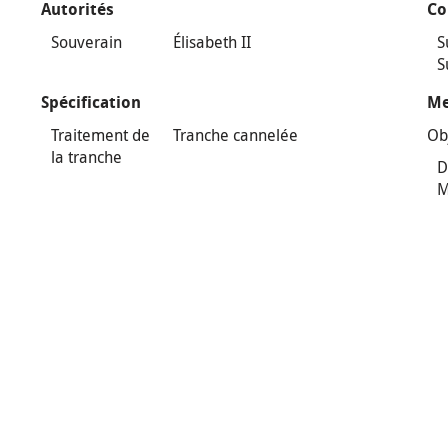
Autorités
Co
Souverain
Élisabeth II
S
S
Spécification
Me
Traitement de
Tranche cannelée
Ob
la tranche
D
M