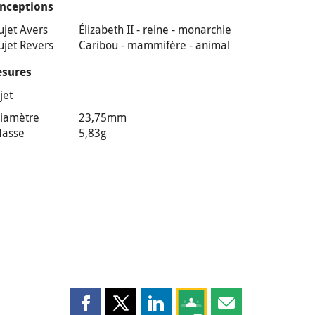
nceptions
ujet Avers
Élizabeth II - reine - monarchie
ujet Revers
Caribou - mammifère - animal
sures
jet
iamètre
23,75mm
asse
5,83g
Partager cette page sur Facebook
Partager cette page sur X
Partager cette page sur LinkedI
Partagez cette page sur
Partager cette pag