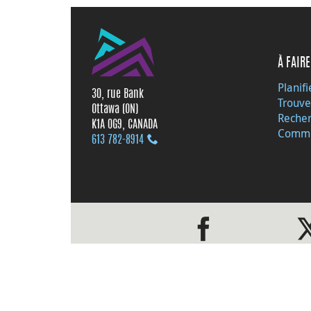
À FAIRE
Planifi
30, rue Bank
Trouve
Ottawa (ON)
Recher
K1A 0G9, CANADA
Commu
613 782‑8914