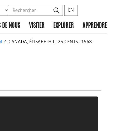
ez la base de données à rechercher
dans le site
Rechercher
EN
 DE NOUS
VISITER
EXPLORER
APPRENDRE
N
CANADA, ÉLISABETH II, 25 CENTS : 1968