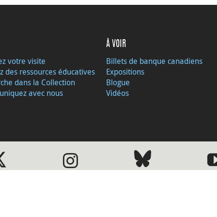
À VOIR
ez votre visite
Billets de banque canadiens
z des ressources éducatives
Expositions
che dans la Collection
Blogue
niquez avec nous
Vidéos
Visite