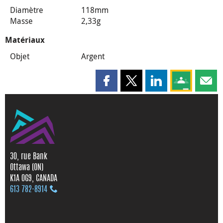
Diamètre
118mm
Masse
2,33g
Matériaux
Objet
Argent
Partager cette page sur Faceboo
Partager cette page sur X
Partager cette pag
Partagez ce
Parta
30, rue Bank
Ottawa (ON)
K1A 0G9, CANADA
613 782‑8914