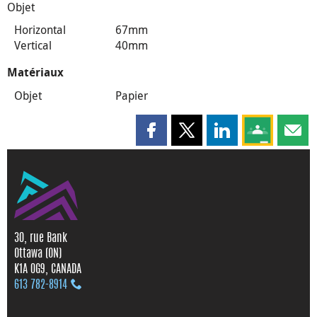
Objet
Horizontal
67mm
Vertical
40mm
Matériaux
Objet
Papier
Partager cette page sur Faceboo
Partager cette page sur X
Partager cette pag
Partagez ce
Parta
30, rue Bank
Ottawa (ON)
K1A 0G9, CANADA
613 782‑8914