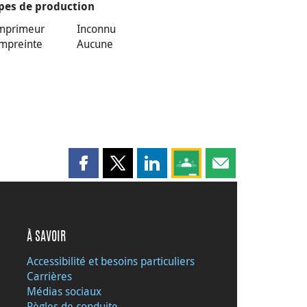
pes de production
mprimeur
Inconnu
mpreinte
Aucune
Partager cette page sur Facebook
Partager cette page sur X
Partager cette page sur LinkedI
Partagez cette page sur
Partager cette pag
À SAVOIR
Accessibilité et besoins particuliers
Carrières
Médias sociaux
Règles de conduite