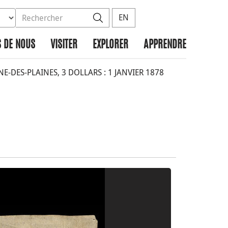
ez la base de données à rechercher
dans le site
Rechercher
EN
 DE NOUS
VISITER
EXPLORER
APPRENDRE
-DES-PLAINES, 3 DOLLARS : 1 JANVIER 1878