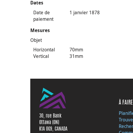
Dates
Date de
1 janvier 1878
paiement
Mesures
Objet
Horizontal
70mm
Vertical
31mm
À FAIRE
Planifi
30, rue Bank
Trouve
Ottawa (ON)
Recher
K1A 0G9, CANADA
Commu