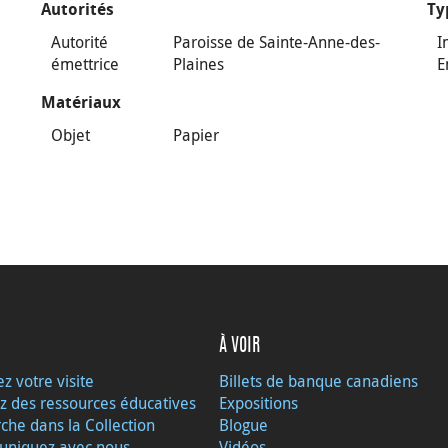
Autorités
Ty
Autorité
Paroisse de Sainte-Anne-des-
I
émettrice
Plaines
E
Matériaux
Objet
Papier
À VOIR
ez votre visite
Billets de banque canadiens
z des ressources éducatives
Expositions
che dans la Collection
Blogue
niquez avec nous
Vidéos