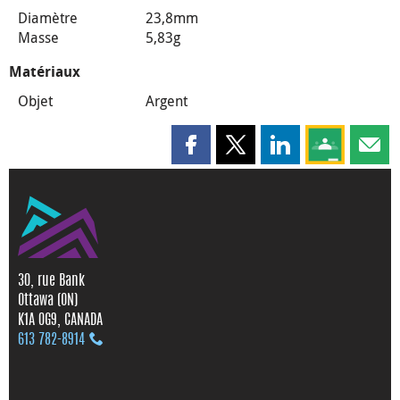
Diamètre
23,8mm
Masse
5,83g
Matériaux
Objet
Argent
Partager cette page sur Faceboo
Partager cette page sur X
Partager cette pag
Partagez ce
Parta
30, rue Bank
Ottawa (ON)
K1A 0G9, CANADA
613 782‑8914