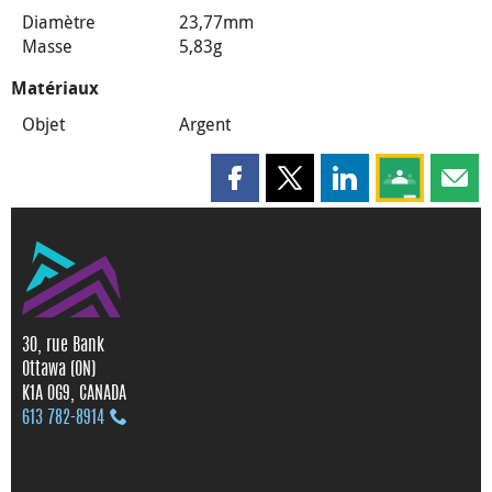
Diamètre
23,77mm
Masse
5,83g
Matériaux
Objet
Argent
Partager cette page sur Faceboo
Partager cette page sur X
Partager cette pag
Partagez ce
Parta
30, rue Bank
Ottawa (ON)
K1A 0G9, CANADA
613 782‑8914