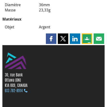
Diamètre
36mm
Masse
23,33g
Matériaux
Objet
Argent
Partager cette page sur Faceboo
Partager cette page sur X
Partager cette pag
Partagez ce
Parta
30, rue Bank
Ottawa (ON)
K1A 0G9, CANADA
613 782‑8914