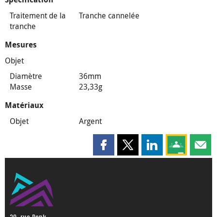
Traitement de la
Tranche cannelée
tranche
Mesures
Objet
Diamètre
36mm
Masse
23,33g
Matériaux
Objet
Argent
Partager cette page sur Faceboo
Partager cette page sur X
Partager cette pag
Partagez ce
Parta