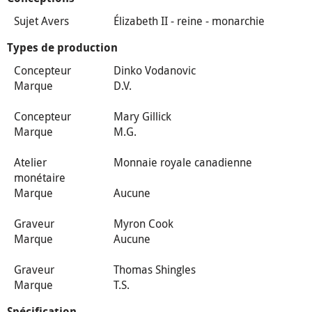
Sujet Avers
Élizabeth II - reine - monarchie
Types de production
Concepteur
Dinko Vodanovic
Marque
D.V.
Concepteur
Mary Gillick
Marque
M.G.
Atelier
Monnaie royale canadienne
monétaire
Marque
Aucune
Graveur
Myron Cook
Marque
Aucune
Graveur
Thomas Shingles
Marque
T.S.
Spécification