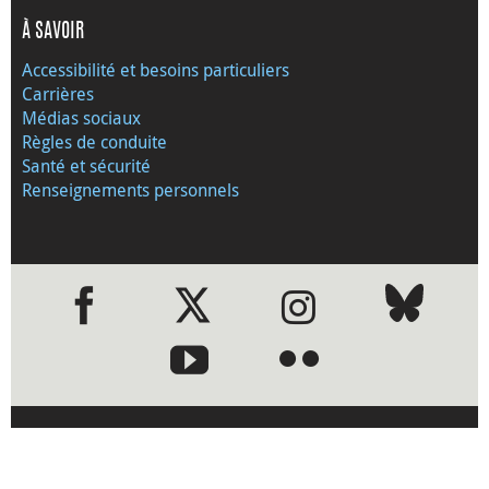
À SAVOIR
Accessibilité et besoins particuliers
Carrières
Médias sociaux
Règles de conduite
Santé et sécurité
Renseignements personnels
●
●
›
Visitez le site Web de la Banque