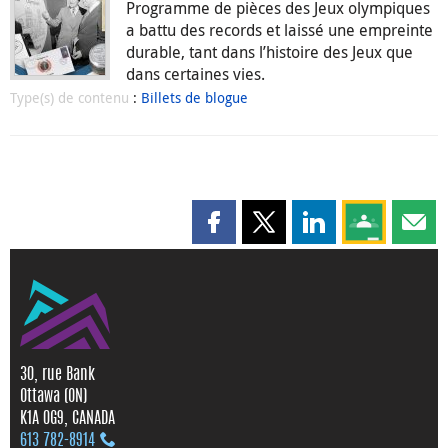
Programme de pièces des Jeux olympiques
a battu des records et laissé une empreinte
durable, tant dans l’histoire des Jeux que
dans certaines vies.
Type(s) de contenu
:
Billets de blogue
Partager cette page sur Faceboo
Partager cette page sur X
Partager cette pag
Partagez ce
Parta
30, rue Bank
Ottawa (ON)
K1A 0G9, CANADA
613 782‑8914