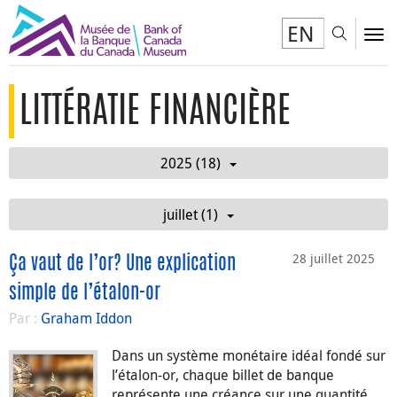
EN
Toggl
To
LITTÉRATIE FINANCIÈRE
2025 (18)
juillet (1)
28 juillet 2025
Ça vaut de l’or? Une explication
simple de l’étalon-or
Par :
Graham Iddon
Dans un système monétaire idéal fondé sur
l’étalon-or, chaque billet de banque
représente une créance sur une quantité