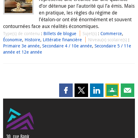
d’or détenue par l’autorité qui l’a émis. Mais
en pratique, les règles du régime de
l’étalon-or ont été énormément et souvent
contournées face aux réalités économiques.
Type(s) de contenu
:
Billets de blogue
Sujet(s)
:
Commerce
,
Économie
,
Histoire
,
Littératie financière
Niveau(x) scolaire(s)
:
Primaire 3e année
,
Secondaire 4 / 10e année
,
Secondaire 5 / 11e
année et 12e année
Partager cette page sur Faceboo
Partager cette page sur X
Partager cette pag
Partagez ce
Parta
30, rue Bank