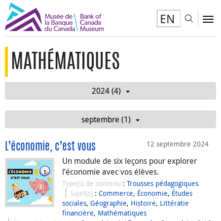
EN
Toggl
To
MATHÉMATIQUES
2024 (4)
septembre (1)
12 septembre 2024
L’économie, c’est vous
Un module de six leçons pour explorer
l’économie avec vos élèves.
Type(s) de contenu
:
Trousses pédagogiques
Sujet(s)
:
Commerce
,
Économie
,
Études
sociales
,
Géographie
,
Histoire
,
Littératie
financière
,
Mathématiques