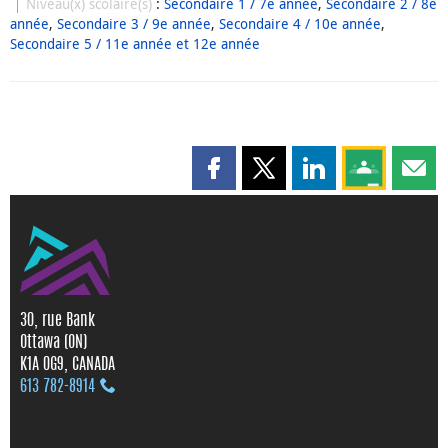
Niveau(x) scolaire(s)
:
Secondaire 1 / 7e année
,
Secondaire 2 / 8e
année
,
Secondaire 3 / 9e année
,
Secondaire 4 / 10e année
,
Secondaire 5 / 11e année et 12e année
Partager cette page sur Faceboo
Partager cette page sur X
Partager cette pag
Partagez ce
Parta
30, rue Bank
Ottawa (ON)
K1A 0G9, CANADA
613 782‑8914