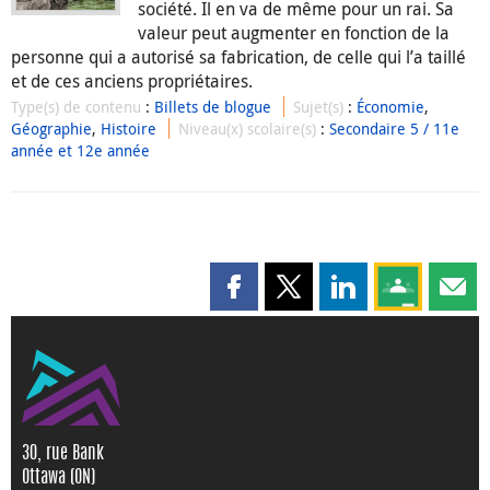
société. Il en va de même pour un rai. Sa
valeur peut augmenter en fonction de la
personne qui a autorisé sa fabrication, de celle qui l’a taillé
et de ces anciens propriétaires.
Type(s) de contenu
:
Billets de blogue
Sujet(s)
:
Économie
,
Géographie
,
Histoire
Niveau(x) scolaire(s)
:
Secondaire 5 / 11e
année et 12e année
Partager cette page sur Faceboo
Partager cette page sur X
Partager cette pag
Partagez ce
Parta
30, rue Bank
Ottawa (ON)