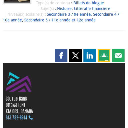
Type(s) de contenu
:
Billets de blogue
Sujet(s)
:
Histoire
,
Littératie financière
Niveau(x) scolaire(s)
:
Secondaire 3 / 9e année
,
Secondaire 4 /
10e année
,
Secondaire 5 / 11e année et 12e année
Partager cette page sur Faceboo
Partager cette page sur X
Partager cette pag
Partagez ce
Parta
30, rue Bank
Ottawa (ON)
K1A 0G9, CANADA
613 782‑8914