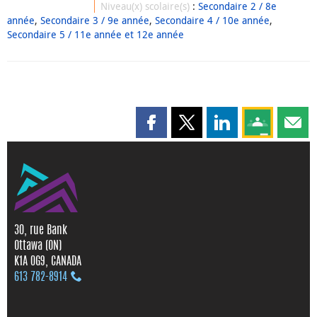
Niveau(x) scolaire(s)
:
Secondaire 2 / 8e
année
,
Secondaire 3 / 9e année
,
Secondaire 4 / 10e année
,
Secondaire 5 / 11e année et 12e année
Partager cette page sur Faceboo
Partager cette page sur X
Partager cette pag
Partagez ce
Parta
30, rue Bank
Ottawa (ON)
K1A 0G9, CANADA
613 782‑8914