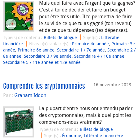
Mais quoi faire avec l’argent que tu gagnes?
C’est à toi de décider et faire un budget
peut être très utile. Il te permettra de faire
le suivi de ce que tu as gagné (ton revenu)
et de ce que tu dépenses (tes dépenses).
Type(s) de contenu
:
Billets de blogue
Sujet(s)
:
Littératie
financière
Niveau(x) scolaire(s)
:
Primaire 4e année
,
Primaire 5e
année
,
Primaire 6e année
,
Secondaire 1 / 7e année
,
Secondaire 2 /
8e année
,
Secondaire 3 / 9e année
,
Secondaire 4 / 10e année
,
Secondaire 5 / 11e année et 12e année
16 novembre 2023
Comprendre les cryptomonnaies
Par :
Graham Iddon
La plupart d’entre nous ont entendu parler
des cryptomonnaies, mais à quel point les
comprenons-nous vraiment?
Type(s) de contenu
:
Billets de blogue
Sujet(s)
:
Économie
,
Littératie financière