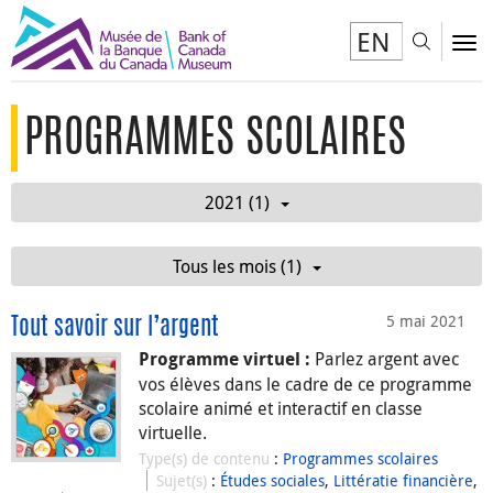
EN
Toggl
To
PROGRAMMES SCOLAIRES
2021 (1)
Tous les mois (1)
5 mai 2021
Tout savoir sur l’argent
Parlez argent avec
Programme virtuel :
vos élèves dans le cadre de ce programme
scolaire animé et interactif en classe
virtuelle.
Type(s) de contenu
:
Programmes scolaires
Sujet(s)
:
Études sociales
,
Littératie financière
,