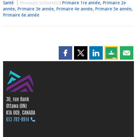
Santé
Niveau(x) scolaire(s)
:
Primaire 1re année
,
Primaire 2e
année
,
Primaire 3e année
,
Primaire 4e année
,
Primaire 5e année
,
Primaire 6e année
Partager cette page sur Faceboo
Partager cette page sur X
Partager cette pag
Partagez ce
Parta
30, rue Bank
Ottawa (ON)
K1A 0G9, CANADA
613 782‑8914