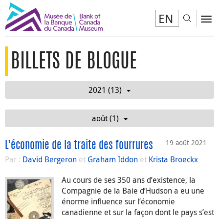
EN
Toggl
To
BILLETS DE BLOGUE
2021 (13)
août (1)
19 août 2021
L’économie de la traite des fourrures
Par :
David Bergeron
et
Graham Iddon
et
Krista Broeckx
Au cours de ses 350 ans d’existence, la
Compagnie de la Baie d’Hudson a eu une
énorme influence sur l’économie
canadienne et sur la façon dont le pays s’est