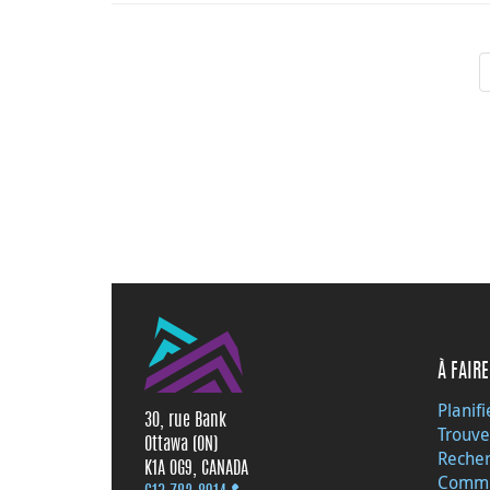
À FAIRE
Planifi
30, rue Bank
Trouve
Ottawa (ON)
Recher
K1A 0G9, CANADA
Commu