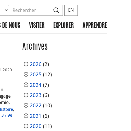
ez la base de données à rechercher
dans le site
Rechercher
EN
 DE NOUS
VISITER
EXPLORER
APPRENDRE
Archives
2026
(2)
il 2020
2025
(12)
2024
(7)
en
2023
(6)
angage
omie.
2022
(10)
Histoire
,
 3 / 9e
2021
(6)
2020
(11)