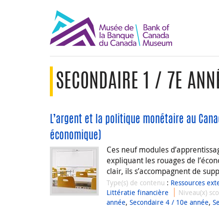
SECONDAIRE 1 / 7E ANN
L’argent et la politique monétaire au Can
économique)
Ces neuf modules d’apprentissage
expliquant les rouages de l’éco
clair, ils s’accompagnent de sup
Type(s) de contenu
:
Ressources ext
Littératie financière
Niveau(x) sco
année
,
Secondaire 4 / 10e année
,
S