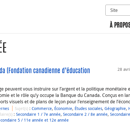
Sélectionn
Rechercher 
À PROPOS
ÉE
28 avr
ada (Fondation canadienne d’éducation
 peuvent vous instruire sur l’argent et la politique monétaire 
nomie et le rôle qu’y occupe la Banque du Canada. Conçus en l
ports visuels et de plans de leçon pour l’enseignement de l’écon
ernes
Sujet(s)
:
Commerce
,
Économie
,
Études sociales
,
Géographie
,
laire(s)
:
Secondaire 1 / 7e année
,
Secondaire 2 / 8e année
,
Secondaire
econdaire 5 / 11e année et 12e année