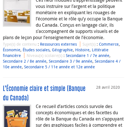
Ces neuf modules d’apprentissage peuvent
vous instruire sur l’argent et la politique
monétaire en expliquant les rouages de
l’économie et le rôle qu’y occupe la Banque
du Canada. Conçus en langage clair, ils
s’accompagnent de supports visuels et de
plans de leçon pour l’enseignement de l’économie.
Type(s) de contenu
:
Ressources externes
Sujet(s)
:
Commerce
,
Économie
,
Études sociales
,
Géographie
,
Histoire
,
Littératie
financière
Niveau(x) scolaire(s)
:
Secondaire 1 / 7e année
,
Secondaire 2 / 8e année
,
Secondaire 3 / 9e année
,
Secondaire 4 /
10e année
,
Secondaire 5 / 11e année et 12e année
28 avril 2020
L’Économie claire et simple (Banque
du Canada)
Ce recueil d’articles concis survole des
concepts économiques et des facettes du
rôle de la Banque du Canada en s’appuyant
sur des graphiques faciles à comprendre et