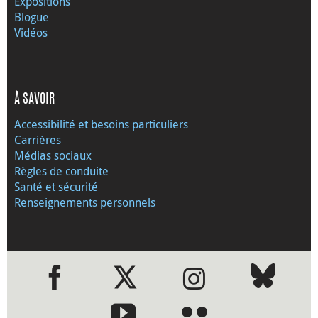
Expositions
Blogue
Vidéos
À SAVOIR
Accessibilité et besoins particuliers
Carrières
Médias sociaux
Règles de conduite
Santé et sécurité
Renseignements personnels
●
●