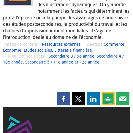
des illustrations dynamiques. On y aborde
notamment les facteurs qui déterminent les
prix à l’épicerie ou à la pompe, les avantages de poursuivre
des études postsecondaires, la productivité du travail et les
chaînes d’approvisionnement mondiales. Il s’agit de
l’introduction idéale au domaine de l’économie.
Type(s) de contenu
:
Ressources externes
Sujet(s)
:
Commerce
,
Économie
,
Études sociales
,
Littératie financière
Niveau(x) scolaire(s)
:
Secondaire 3 / 9e année
,
Secondaire 4 /
10e année
,
Secondaire 5 / 11e année et 12e année
Partager cette page sur Faceboo
Partager cette page sur X
Partager cette pag
Partagez ce
Parta