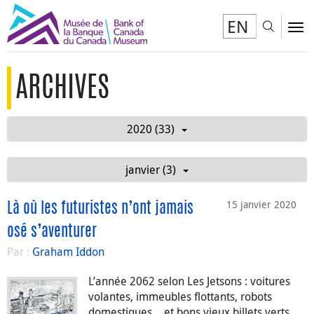
EN
Toggl
To
ARCHIVES
2020 (33)
janvier (3)
15 janvier 2020
Là où les futuristes n’ont jamais
osé s’aventurer
Par :
Graham Iddon
L’année 2062 selon Les Jetsons : voitures
volantes, immeubles flottants, robots
domestiques… et bons vieux billets verts.