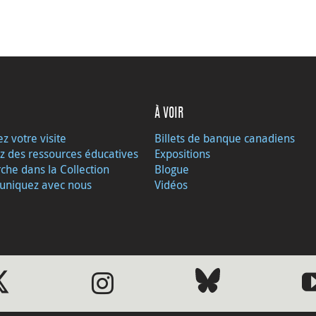
À VOIR
ez votre visite
Billets de banque canadiens
z des ressources éducatives
Expositions
che dans la Collection
Blogue
niquez avec nous
Vidéos