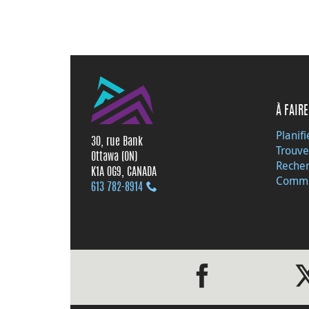
À FAIRE
Planifi
30, rue Bank
Trouve
Ottawa (ON)
Recher
K1A 0G9, CANADA
Commu
613 782‑8914