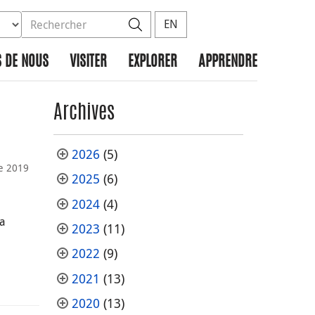
ez la base de données à rechercher
dans le site
Rechercher
EN
 DE NOUS
VISITER
EXPLORER
APPRENDRE
Archives
2026
(5)
e 2019
2025
(6)
2024
(4)
la
2023
(11)
2022
(9)
2021
(13)
2020
(13)