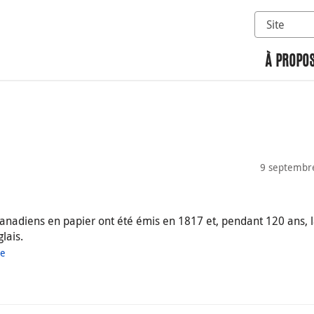
Sélectionn
Rechercher 
À PROPOS
9 septembr
canadiens en papier ont été émis en 1817 et, pendant 120 ans, 
lais.
ue