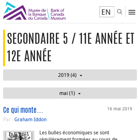
EN
Toggl
To
SECONDAIRE 5 / 11E ANNÉE ET
12E ANNÉE
2019 (4)
mai (1)
16 mai 2019
Ce qui monte…
Par :
Graham Iddon
Les bulles économiques se sont
régulièrement formées au cours de