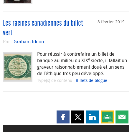
8 février 2019
Les racines canadiennes du billet
vert
Par :
Graham Iddon
Pour réussir à contrefaire un billet de
e
banque au milieu du XIX
siècle, il fallait un
graveur raisonnablement doué et un sens
de l’éthique très peu développé.
Type(s) de contenu
:
Billets de blogue
Partager cette page sur Faceboo
Partager cette page sur X
Partager cette pag
Partagez ce
Parta