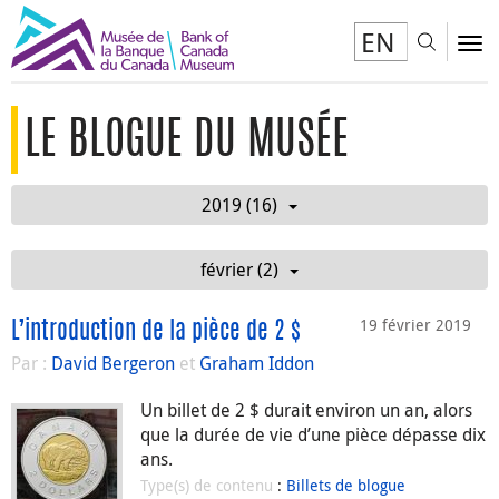
EN
Toggl
To
LE BLOGUE DU MUSÉE
2019 (16)
février (2)
19 février 2019
L’introduction de la pièce de 2 $
Par :
David Bergeron
et
Graham Iddon
Un billet de 2 $ durait environ un an, alors
que la durée de vie d’une pièce dépasse dix
ans.
Type(s) de contenu
:
Billets de blogue