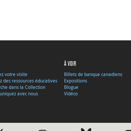
À VOIR
ez votre visite
Billets de banque canadiens
z des ressources éducatives
Expositions
che dans la Collection
Blogue
niquez avec nous
Vidéos