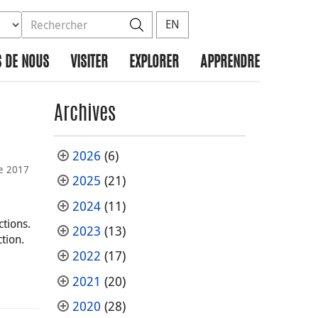
ez la base de données à rechercher
dans le site
Rechercher
EN
 DE NOUS
VISITER
EXPLORER
APPRENDRE
Archives
2026
(6)
e 2017
2025
(21)
2024
(11)
ctions.
2023
(13)
tion.
2022
(17)
2021
(20)
2020
(28)