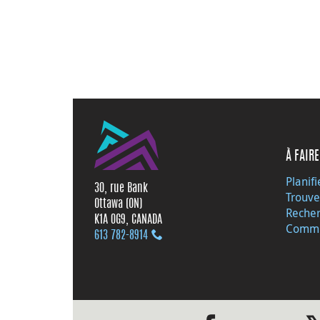
À FAIRE
Planifi
30, rue Bank
Trouve
Ottawa (ON)
Recher
K1A 0G9, CANADA
Commu
613 782‑8914