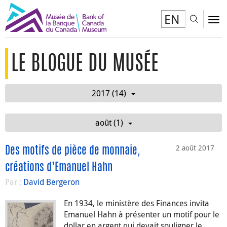
EN
Toggl
To
LE BLOGUE DU MUSÉE
2017 (14)
août (1)
2 août 2017
Des motifs de pièce de monnaie,
créations d’Emanuel Hahn
Par :
David Bergeron
En 1934, le ministère des Finances invita
Emanuel Hahn à présenter un motif pour le
dollar en argent qui devait souligner le