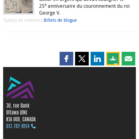
e
25
anniversaire du couronnement du roi
George V.
Type(s) de contenu
:
Billets de blogue
Partager cette page sur Faceboo
Partager cette page sur X
Partager cette pag
Partagez ce
Parta
30, rue Bank
Ottawa (ON)
K1A 0G9, CANADA
613 782‑8914