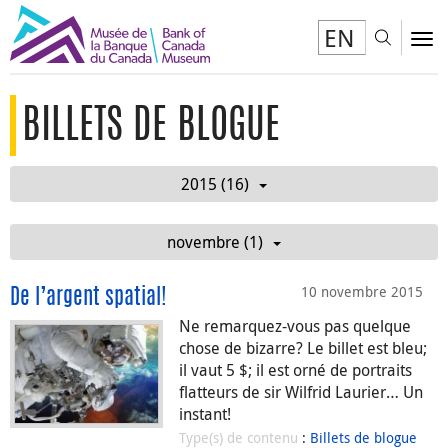
EN
Toggl
To
BILLETS DE BLOGUE
2015 (16)
novembre (1)
10 novembre 2015
De l’argent spatial!
Ne remarquez-vous pas quelque
chose de bizarre? Le billet est bleu;
il vaut 5 $; il est orné de portraits
flatteurs de sir Wilfrid Laurier… Un
instant!
Type(s) de contenu
:
Billets de blogue