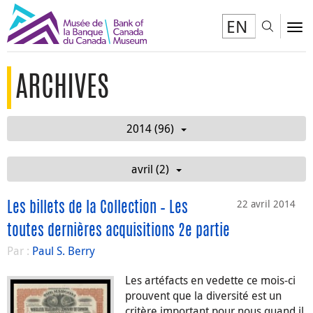
EN
Toggl
To
ARCHIVES
2014 (96)
avril (2)
22 avril 2014
Les billets de la Collection – Les
toutes dernières acquisitions 2e partie
Par :
Paul S. Berry
Les artéfacts en vedette ce mois-ci
prouvent que la diversité est un
critère important pour nous quand il