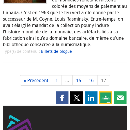
colorée des moyens de paiement au
Canada. C’est en 1963 que le feu vert a été donné par le
successeur de M. Coyne, Louis Rasminsky. Entre-temps, on
avait élargi le mandat de la collection pour y inclure
l’histoire mondiale de la monnaie, des artéfacts liés à sa
fabrication ainsi qu’au domaine bancaire, de même qu’une
bibliothèque consacrée à la numismatique.
Type(s) de contenu
:
Billets de blogue
« Précédent
1
…
15
16
17
Partager cette page sur Faceboo
Partager cette page sur X
Partager cette pag
Partagez ce
Parta