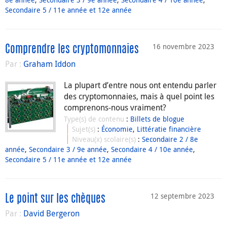
Secondaire 5 / 11e année et 12e année
16 novembre 2023
Comprendre les cryptomonnaies
Par :
Graham Iddon
La plupart d’entre nous ont entendu parler
des cryptomonnaies, mais à quel point les
comprenons-nous vraiment?
Type(s) de contenu
:
Billets de blogue
Sujet(s)
:
Économie
,
Littératie financière
Niveau(x) scolaire(s)
:
Secondaire 2 / 8e
année
,
Secondaire 3 / 9e année
,
Secondaire 4 / 10e année
,
Secondaire 5 / 11e année et 12e année
12 septembre 2023
Le point sur les chèques
Par :
David Bergeron