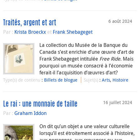
6 août 2024
Traités, argent et art
Par :
Krista Broeckx
et
Frank Shebageget
La collection du Musée de la Banque du
Canada s’est enrichie d’une œuvre d’art de
Frank Shebageget intitulée
Free Ride
. Mais
pourquoi un musée consacré à l’économie
ferait-il l’acquisition d’œuvres d’art?
Type(s) de contenu
:
Billets de blogue
Sujet(s)
:
Arts
,
Histoire
16 juillet 2024
Le rai : une monnaie de taille
Par :
Graham Iddon
On dit qu’un objet a une valeur culturelle
lorsqu’il est étroitement associé à l’histoire,
aux personnes, aux croyances ou aux