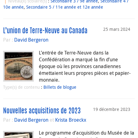
Niveau(x) scolaire(s)
:
Secondaire 3 / 9e année
,
Secondaire 4 /
10e année
,
Secondaire 5 / 11e année et 12e année
25 mars 2024
L’union de Terre-Neuve au Canada
Par :
David Bergeron
L’entrée de Terre-Neuve dans la
Confédération a marqué la fin d’une
époque où les provinces canadiennes
émettaient leurs propres pièces et papier-
monnaie.
Type(s) de contenu
:
Billets de blogue
19 décembre 2023
Nouvelles acquisitions de 2023
Par :
David Bergeron
et
Krista Broeckx
Le programme d’acquisition du Musée de la