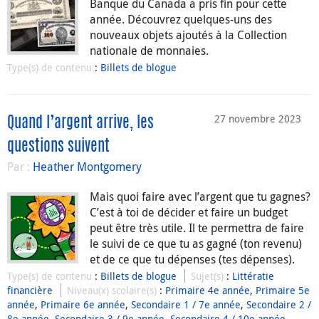
Banque du Canada a pris fin pour cette
année. Découvrez quelques-uns des
nouveaux objets ajoutés à la Collection
nationale de monnaies.
Type(s) de contenu
:
Billets de blogue
27 novembre 2023
Quand l’argent arrive, les
questions suivent
Par :
Heather Montgomery
Mais quoi faire avec l’argent que tu gagnes?
C’est à toi de décider et faire un budget
peut être très utile. Il te permettra de faire
le suivi de ce que tu as gagné (ton revenu)
et de ce que tu dépenses (tes dépenses).
Type(s) de contenu
:
Billets de blogue
Sujet(s)
:
Littératie
financière
Niveau(x) scolaire(s)
:
Primaire 4e année
,
Primaire 5e
année
,
Primaire 6e année
,
Secondaire 1 / 7e année
,
Secondaire 2 /
8e année
,
Secondaire 3 / 9e année
,
Secondaire 4 / 10e année
,