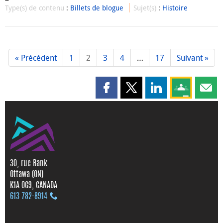
Type(s) de contenu
:
Billets de blogue
Sujet(s)
:
Histoire
« Précédent
1
2
3
4
…
17
Suivant »
Partager cette page sur Faceboo
Partager cette page sur X
Partager cette pag
Partagez ce
Parta
30, rue Bank
Ottawa (ON)
K1A 0G9, CANADA
613 782‑8914