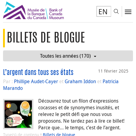
EN
Toggl
To
BILLETS DE BLOGUE
Toutes les années (170)
11 février 2025
L’argent dans tous ses états
Par :
Phillipe Audet-Cayer
et
Graham Iddon
et
Patricia
Marando
Découvrez tout un filon d’expressions
cocasses et de synonymes inusités, et
relevez le petit défi que nous vous
proposons. Ne tardez pas à lire ce billet!
Parce que… le temps, c’est de l’argent.
Type(s) de contenu
:
Billets de blogue