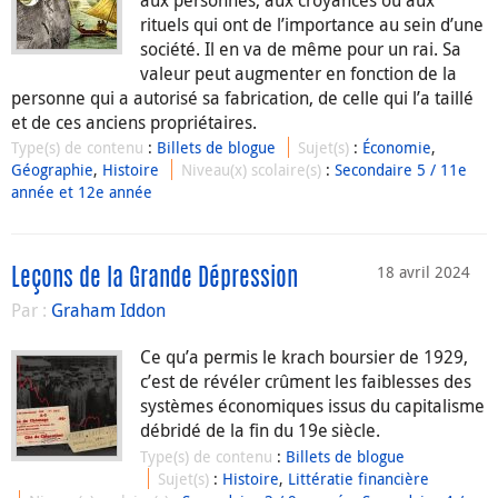
rituels qui ont de l’importance au sein d’une
société. Il en va de même pour un rai. Sa
valeur peut augmenter en fonction de la
personne qui a autorisé sa fabrication, de celle qui l’a taillé
et de ces anciens propriétaires.
Type(s) de contenu
:
Billets de blogue
Sujet(s)
:
Économie
,
Géographie
,
Histoire
Niveau(x) scolaire(s)
:
Secondaire 5 / 11e
année et 12e année
18 avril 2024
Leçons de la Grande Dépression
Par :
Graham Iddon
Ce qu’a permis le krach boursier de 1929,
c’est de révéler crûment les faiblesses des
systèmes économiques issus du capitalisme
débridé de la fin du 19e siècle.
Type(s) de contenu
:
Billets de blogue
Sujet(s)
:
Histoire
,
Littératie financière