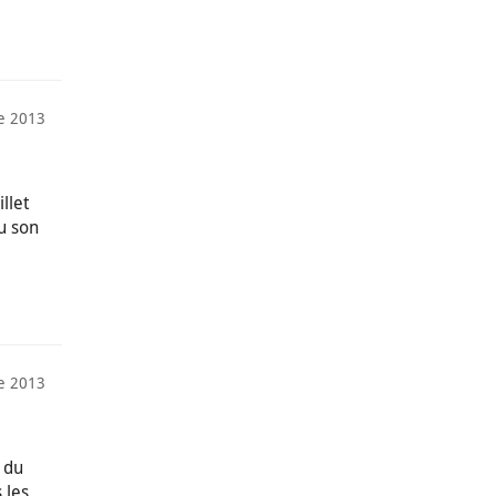
e 2013
llet
u son
e 2013
n du
 les