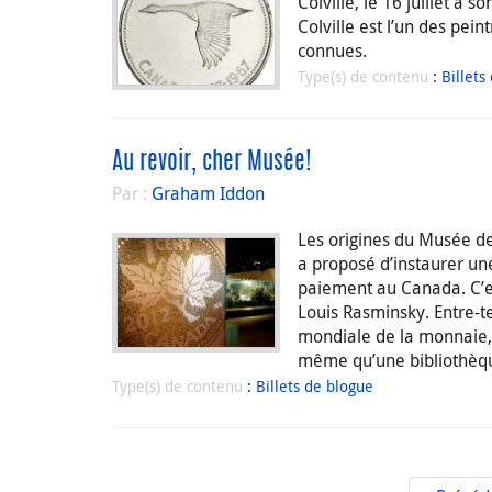
Colville, le 16 juillet à 
Colville est l’un des pei
connues.
Type(s) de contenu
:
Billets
Au revoir, cher Musée!
Par :
Graham Iddon
Les origines du Musée d
a proposé d’instaurer un
paiement au Canada. C’es
Louis Rasminsky. Entre-te
mondiale de la monnaie, 
même qu’une bibliothèqu
Type(s) de contenu
:
Billets de blogue