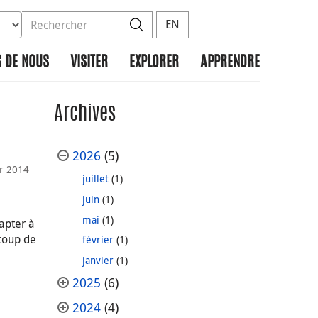
ez la base de données à rechercher
dans le site
Rechercher
EN
 DE NOUS
VISITER
EXPLORER
APPRENDRE
Archives
2026
(5)
er 2014
juillet
(1)
juin
(1)
mai
(1)
apter à
ucoup de
février
(1)
janvier
(1)
2025
(6)
2024
(4)