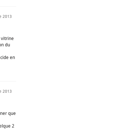
e 2013
vitrine
on du
acide en
e 2013
iner que
uelque 2