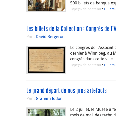
500 billets de banque ex
Type(s) de contenu
:
Billets
Les billets de la Collection : Congrès de 
Par :
David Bergeron
Le congrès de l’Associat
dernier à Winnipeg, au Ma
congrès dans cette ville.
Type(s) de contenu
:
Billets
Le grand départ de nos gros artéfacts
Par :
Graham Iddon
Le 2 juillet, le Musée a 
mois de mai, des techni