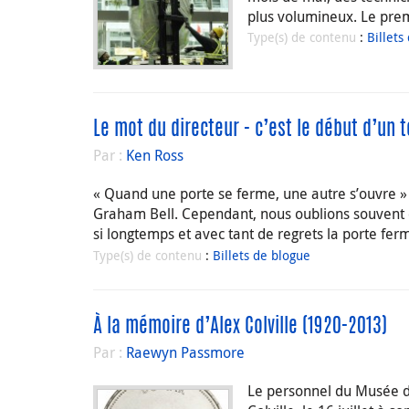
plus volumineux. Le premie
Type(s) de contenu
:
Billets
Le mot du directeur - c’est le début d’un
Par :
Ken Ross
« Quand une porte se ferme, une autre s’ouvre » 
Graham Bell. Cependant, nous oublions souvent 
si longtemps et avec tant de regrets la porte fe
Type(s) de contenu
:
Billets de blogue
À la mémoire d’Alex Colville (1920-2013)
Par :
Raewyn Passmore
Le personnel du Musée de