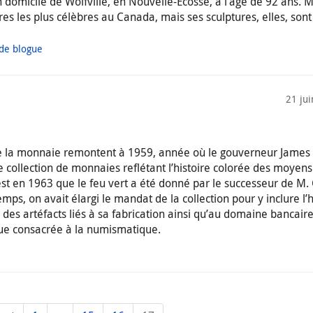
son domicile de Wolfville, en Nouvelle-Écosse, à l’âge de 92 ans. M
ntres les plus célèbres au Canada, mais ses sculptures, elles, son
 de blogue
21 ju
e la monnaie remontent à 1959, année où le gouverneur James
e collection de monnaies reflétant l’histoire colorée des moyens
t en 1963 que le feu vert a été donné par le successeur de M.
mps, on avait élargi le mandat de la collection pour y inclure l’h
des artéfacts liés à sa fabrication ainsi qu’au domaine bancaire
e consacrée à la numismatique.