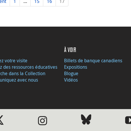
ent
1
…
15
16
17
À VOIR
ez votre visite
Billets de banque canadiens
z des ressources éducatives
Expositions
che dans la Collection
Blogue
niquez avec nous
Vidéos