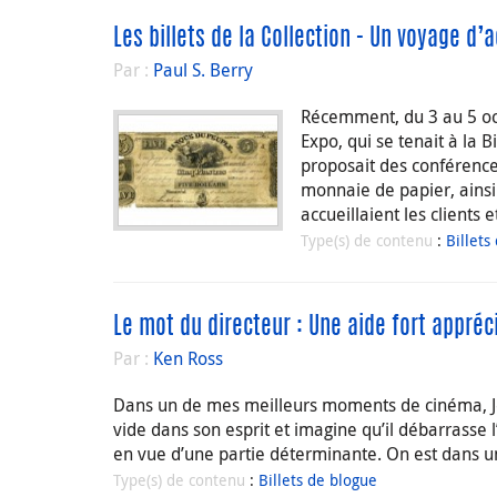
Les billets de la Collection - Un voyage d’
Par :
Paul S. Berry
Récemment, du 3 au 5 oct
Expo, qui se tenait à la 
proposait des conférence
monnaie de papier, ainsi 
accueillaient les clients
Type(s) de contenu
:
Billets
Le mot du directeur : Une aide fort appréc
Par :
Ken Ross
Dans un de mes meilleurs moments de cinéma, Josh
vide dans son esprit et imagine qu’il débarrasse l
en vue d’une partie déterminante. On est dans un 
Type(s) de contenu
:
Billets de blogue