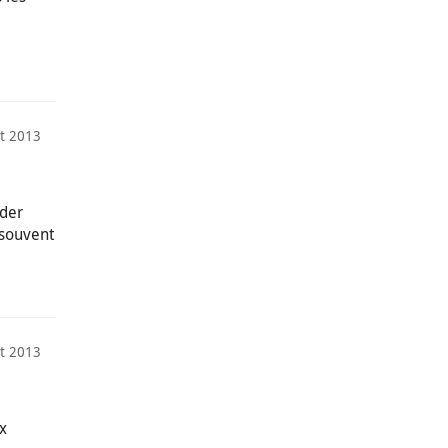
t 2013
nder
 souvent
et 2013
x