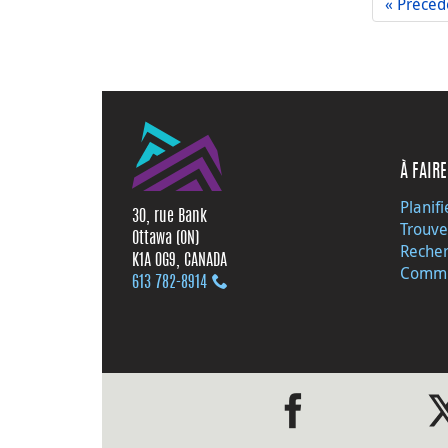
« Précéd
À FAIRE
Planifi
30, rue Bank
Trouve
Ottawa (ON)
Recher
K1A 0G9, CANADA
Commu
613 782‑8914