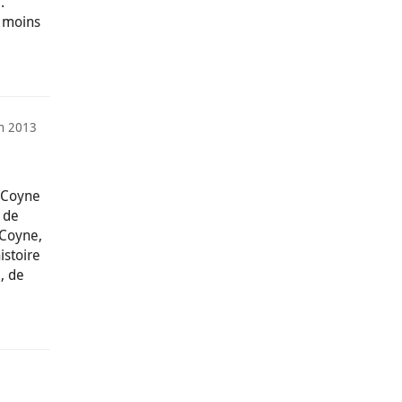
.
t moins
in 2013
 Coyne
 de
 Coyne,
istoire
, de