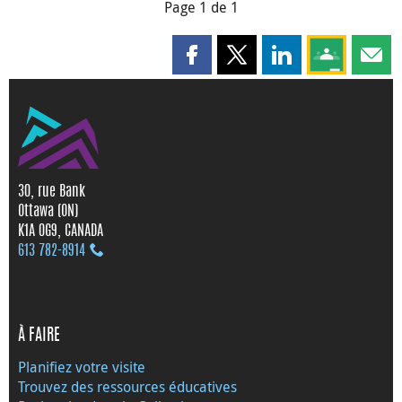
Page 1 de 1
Partager cette page sur Faceboo
Partager cette page sur X
Partager cette pag
Partagez ce
Parta
30, rue Bank
Ottawa (ON)
K1A 0G9, CANADA
613 782‑8914
À FAIRE
Planifiez votre visite
Trouvez des ressources éducatives