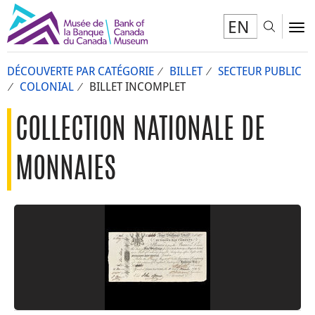
EN
Toggl
To
DÉCOUVERTE PAR CATÉGORIE
BILLET
SECTEUR PUBLIC
COLONIAL
BILLET INCOMPLET
COLLECTION NATIONALE DE
MONNAIES