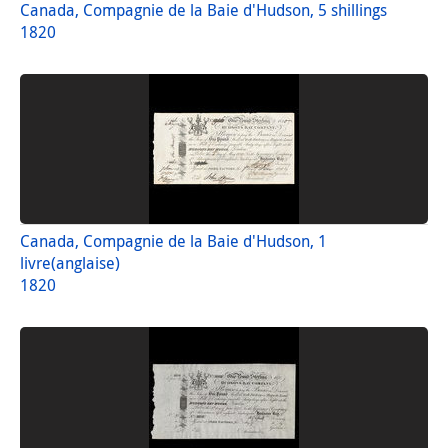
Canada, Compagnie de la Baie d'Hudson, 5 shillings
1820
Canada, Compagnie de la Baie d'Hudson, 1
livre(anglaise)
1820