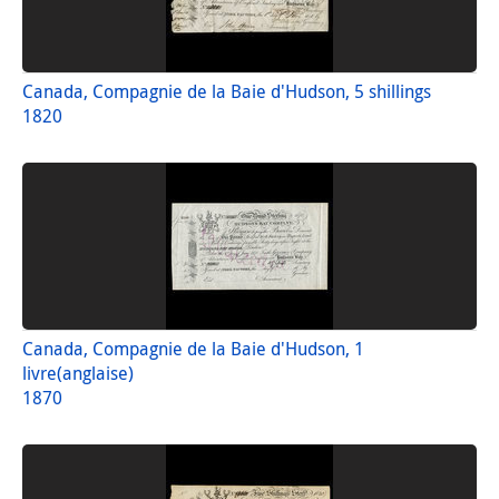
Canada, Compagnie de la Baie d'Hudson, 5 shillings
1820
Canada, Compagnie de la Baie d'Hudson, 1
livre(anglaise)
1870