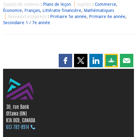
Type(s) de contenu
:
Plans de leçon
Sujet(s)
:
Commerce
,
Économie
,
Français
,
Littératie financière
,
Mathématiques
Niveau(x) scolaire(s)
:
Primaire 5e année
,
Primaire 6e année
,
Secondaire 1 / 7e année
Partager cette page sur Faceboo
Partager cette page sur X
Partager cette pag
Partagez ce
Parta
30, rue Bank
Ottawa (ON)
K1A 0G9, CANADA
613 782‑8914