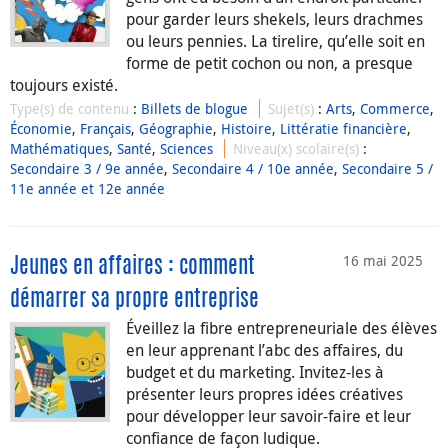
pour garder leurs shekels, leurs drachmes
ou leurs pennies. La tirelire, qu’elle soit en
forme de petit cochon ou non, a presque
toujours existé.
Type(s) de contenu
:
Billets de blogue
Sujet(s)
:
Arts
,
Commerce
,
Économie
,
Français
,
Géographie
,
Histoire
,
Littératie financière
,
Mathématiques
,
Santé
,
Sciences
Niveau(x) scolaire(s)
:
Secondaire 3 / 9e année
,
Secondaire 4 / 10e année
,
Secondaire 5 /
11e année et 12e année
16 mai 2025
Jeunes en affaires : comment
démarrer sa propre entreprise
Éveillez la fibre entrepreneuriale des élèves
en leur apprenant l’abc des affaires, du
budget et du marketing. Invitez-les à
présenter leurs propres idées créatives
pour développer leur savoir-faire et leur
confiance de façon ludique.