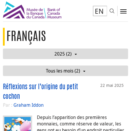
EN
Toggl
To
FRANÇAIS
2025 (2)
Tous les mois (2)
22 mai 2025
Réflexions sur l’origine du petit
cochon
Par :
Graham Iddon
Depuis l’apparition des premières
monnaies, comme réserve de valeur, les
gens ont eu besoin d’un endroit particulier