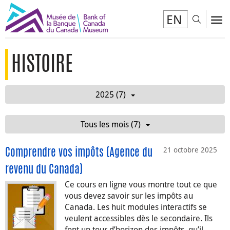
EN
Toggl
To
HISTOIRE
2025 (7)
Tous les mois (7)
21 octobre 2025
Comprendre vos impôts (Agence du
revenu du Canada)
Ce cours en ligne vous montre tout ce que
vous devez savoir sur les impôts au
Canada. Les huit modules interactifs se
veulent accessibles dès le secondaire. Ils
font un tour d’horizon des impôts, qu’il