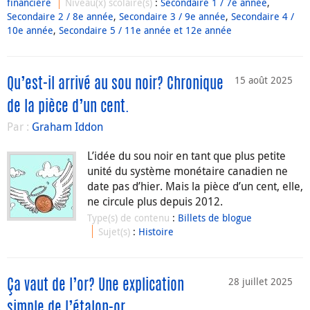
financière
Niveau(x) scolaire(s)
:
Secondaire 1 / 7e année
,
Secondaire 2 / 8e année
,
Secondaire 3 / 9e année
,
Secondaire 4 /
10e année
,
Secondaire 5 / 11e année et 12e année
15 août 2025
Qu’est-il arrivé au sou noir? Chronique
de la pièce d’un cent.
Par :
Graham Iddon
L’idée du sou noir en tant que plus petite
unité du système monétaire canadien ne
date pas d’hier. Mais la pièce d’un cent, elle,
ne circule plus depuis 2012.
Type(s) de contenu
:
Billets de blogue
Sujet(s)
:
Histoire
28 juillet 2025
Ça vaut de l’or? Une explication
simple de l’étalon-or