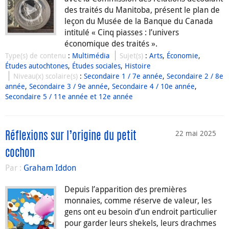
des traités du Manitoba, présent le plan de
leçon du Musée de la Banque du Canada
intitulé « Cinq piasses : l’univers
économique des traités ».
Type(s) de contenu
:
Multimédia
Sujet(s)
:
Arts
,
Économie
,
Études autochtones
,
Études sociales
,
Histoire
Niveau(x) scolaire(s)
:
Secondaire 1 / 7e année
,
Secondaire 2 / 8e
année
,
Secondaire 3 / 9e année
,
Secondaire 4 / 10e année
,
Secondaire 5 / 11e année et 12e année
22 mai 2025
Réflexions sur l’origine du petit
cochon
Par :
Graham Iddon
Depuis l’apparition des premières
monnaies, comme réserve de valeur, les
gens ont eu besoin d’un endroit particulier
pour garder leurs shekels, leurs drachmes