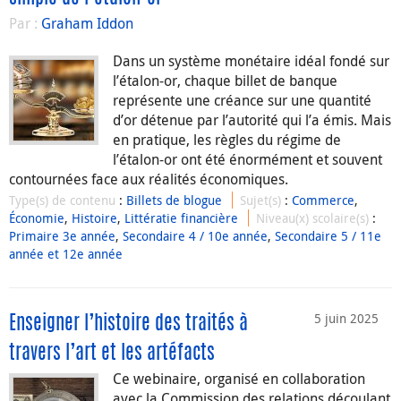
Par :
Graham Iddon
Dans un système monétaire idéal fondé sur
l’étalon-or, chaque billet de banque
représente une créance sur une quantité
d’or détenue par l’autorité qui l’a émis. Mais
en pratique, les règles du régime de
l’étalon-or ont été énormément et souvent
contournées face aux réalités économiques.
Type(s) de contenu
:
Billets de blogue
Sujet(s)
:
Commerce
,
Économie
,
Histoire
,
Littératie financière
Niveau(x) scolaire(s)
:
Primaire 3e année
,
Secondaire 4 / 10e année
,
Secondaire 5 / 11e
année et 12e année
5 juin 2025
Enseigner l’histoire des traités à
travers l’art et les artéfacts
Ce webinaire, organisé en collaboration
avec la Commission des relations découlant