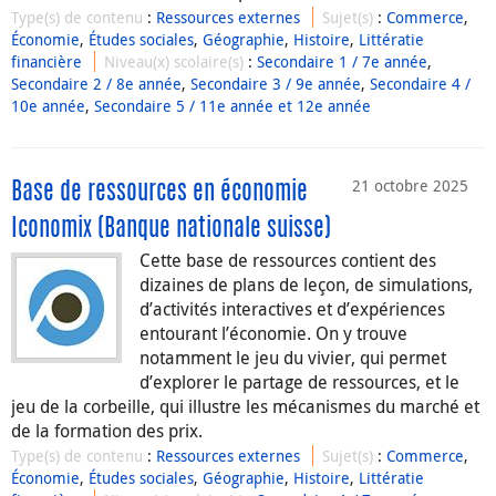
Type(s) de contenu
:
Ressources externes
Sujet(s)
:
Commerce
,
Économie
,
Études sociales
,
Géographie
,
Histoire
,
Littératie
financière
Niveau(x) scolaire(s)
:
Secondaire 1 / 7e année
,
Secondaire 2 / 8e année
,
Secondaire 3 / 9e année
,
Secondaire 4 /
10e année
,
Secondaire 5 / 11e année et 12e année
21 octobre 2025
Base de ressources en économie
Iconomix (Banque nationale suisse)
Cette base de ressources contient des
dizaines de plans de leçon, de simulations,
d’activités interactives et d’expériences
entourant l’économie. On y trouve
notamment le jeu du vivier, qui permet
d’explorer le partage de ressources, et le
jeu de la corbeille, qui illustre les mécanismes du marché et
de la formation des prix.
Type(s) de contenu
:
Ressources externes
Sujet(s)
:
Commerce
,
Économie
,
Études sociales
,
Géographie
,
Histoire
,
Littératie