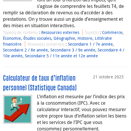
s’agisse de comprendre les feuillets T4, de
remplir sa déclaration de revenus ou d’accéder à des
prestations. On y trouve aussi un guide d’enseignement et
des mises en situation interactives.
Type(s) de contenu
:
Ressources externes
Sujet(s)
:
Commerce
,
Économie
,
Études sociales
,
Géographie
,
Histoire
,
Littératie
financière
Niveau(x) scolaire(s)
:
Secondaire 1 / 7e année
,
Secondaire 2 / 8e année
,
Secondaire 3 / 9e année
,
Secondaire 4 /
10e année
,
Secondaire 5 / 11e année et 12e année
21 octobre 2025
Calculateur de taux d’inflation
personnel (Statistique Canada)
L’inflation est mesurée par l’indice des prix
à la consommation (IPC). Avec ce
calculateur interactif, vous pouvez mesurer
votre propre taux d’inflation selon les biens
et les services de l’IPC que vous
consommez personnellement.