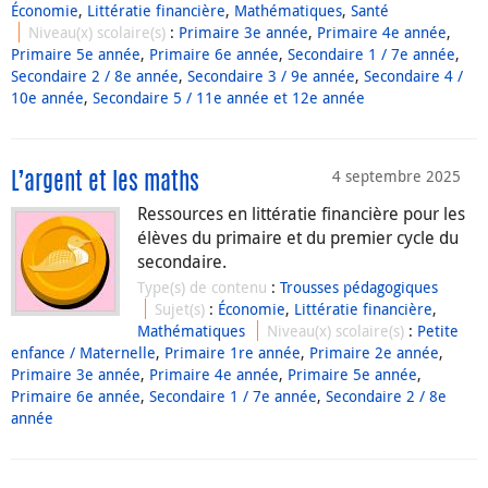
Économie
,
Littératie financière
,
Mathématiques
,
Santé
Niveau(x) scolaire(s)
:
Primaire 3e année
,
Primaire 4e année
,
Primaire 5e année
,
Primaire 6e année
,
Secondaire 1 / 7e année
,
Secondaire 2 / 8e année
,
Secondaire 3 / 9e année
,
Secondaire 4 /
10e année
,
Secondaire 5 / 11e année et 12e année
4 septembre 2025
L’argent et les maths
Ressources en littératie financière pour les
élèves du primaire et du premier cycle du
secondaire.
Type(s) de contenu
:
Trousses pédagogiques
Sujet(s)
:
Économie
,
Littératie financière
,
Mathématiques
Niveau(x) scolaire(s)
:
Petite
enfance / Maternelle
,
Primaire 1re année
,
Primaire 2e année
,
Primaire 3e année
,
Primaire 4e année
,
Primaire 5e année
,
Primaire 6e année
,
Secondaire 1 / 7e année
,
Secondaire 2 / 8e
année