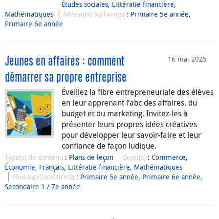
Études sociales
,
Littératie financière
,
Mathématiques
Niveau(x) scolaire(s)
:
Primaire 5e année
,
Primaire 6e année
16 mai 2025
Jeunes en affaires : comment
démarrer sa propre entreprise
Éveillez la fibre entrepreneuriale des élèves
en leur apprenant l’abc des affaires, du
budget et du marketing. Invitez-les à
présenter leurs propres idées créatives
pour développer leur savoir-faire et leur
confiance de façon ludique.
Type(s) de contenu
:
Plans de leçon
Sujet(s)
:
Commerce
,
Économie
,
Français
,
Littératie financière
,
Mathématiques
Niveau(x) scolaire(s)
:
Primaire 5e année
,
Primaire 6e année
,
Secondaire 1 / 7e année