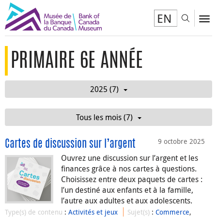
EN
Toggl
To
PRIMAIRE 6E ANNÉE
2025 (7)
Tous les mois (7)
9 octobre 2025
Cartes de discussion sur l’argent
Ouvrez une discussion sur l’argent et les
finances grâce à nos cartes à questions.
Choisissez entre deux paquets de cartes :
l’un destiné aux enfants et à la famille,
l’autre aux adultes et aux adolescents.
Type(s) de contenu
:
Activités et jeux
Sujet(s)
:
Commerce
,