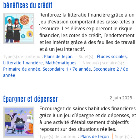
bénéfices du crédit
Renforcez la littératie financière grâce à un
jeu d’évasion comportant des casse-têtes à
résoudre. Les élèves exploreront le risque
financier, les cotes de crédit, l’endettement
et les intérêts grâce à des feuilles de travail
et à un jeu interactif.
Type(s) de contenu
:
Plans de leçon
Sujet(s)
:
Études sociales
,
Littératie financière
,
Mathématiques
Niveau(x) scolaire(s)
:
Primaire 6e année
,
Secondaire 1 / 7e année
,
Secondaire 2 / 8e
année
2 juin 2025
Épargner et dépenser
Encouragez de saines habitudes financières
grâce à un jeu d’épargne et de dépenses, et
à une activité d’établissement d’objectifs
reposant sur des situations réelles.
Type(s) de contenu
:
Plans de leçon
Sujet(s)
: