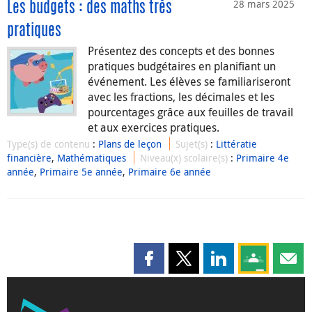
28 mars 2025
Les budgets : des maths très
pratiques
Présentez des concepts et des bonnes
pratiques budgétaires en planifiant un
événement. Les élèves se familiariseront
avec les fractions, les décimales et les
pourcentages grâce aux feuilles de travail
et aux exercices pratiques.
Type(s) de contenu
:
Plans de leçon
Sujet(s)
:
Littératie
financière
,
Mathématiques
Niveau(x) scolaire(s)
:
Primaire 4e
année
,
Primaire 5e année
,
Primaire 6e année
Partager cette page sur Faceboo
Partager cette page sur X
Partager cette pag
Partagez ce
Parta