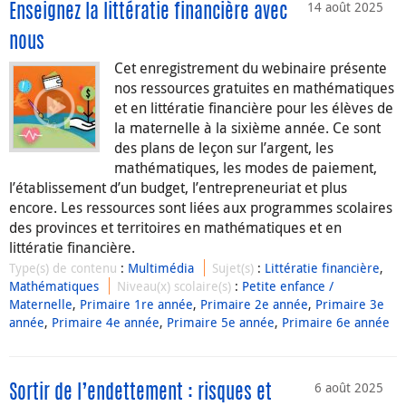
14 août 2025
Enseignez la littératie financière avec
nous
Cet enregistrement du webinaire présente
nos ressources gratuites en mathématiques
et en littératie financière pour les élèves de
la maternelle à la sixième année. Ce sont
des plans de leçon sur l’argent, les
mathématiques, les modes de paiement,
l’établissement d’un budget, l’entrepreneuriat et plus
encore. Les ressources sont liées aux programmes scolaires
des provinces et territoires en mathématiques et en
littératie financière.
Type(s) de contenu
:
Multimédia
Sujet(s)
:
Littératie financière
,
Mathématiques
Niveau(x) scolaire(s)
:
Petite enfance /
Maternelle
,
Primaire 1re année
,
Primaire 2e année
,
Primaire 3e
année
,
Primaire 4e année
,
Primaire 5e année
,
Primaire 6e année
6 août 2025
Sortir de l’endettement : risques et