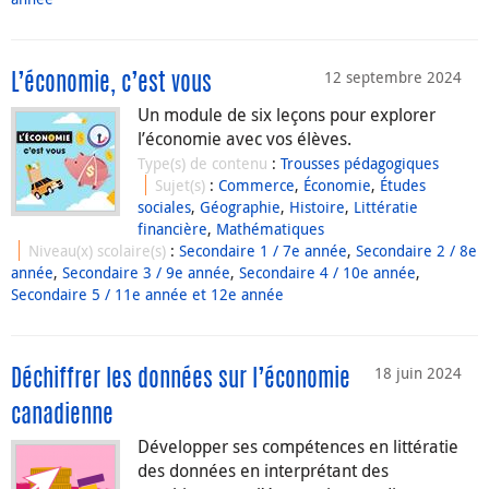
12 septembre 2024
L’économie, c’est vous
Un module de six leçons pour explorer
l’économie avec vos élèves.
Type(s) de contenu
:
Trousses pédagogiques
Sujet(s)
:
Commerce
,
Économie
,
Études
sociales
,
Géographie
,
Histoire
,
Littératie
financière
,
Mathématiques
Niveau(x) scolaire(s)
:
Secondaire 1 / 7e année
,
Secondaire 2 / 8e
année
,
Secondaire 3 / 9e année
,
Secondaire 4 / 10e année
,
Secondaire 5 / 11e année et 12e année
18 juin 2024
Déchiffrer les données sur l’économie
canadienne
Développer ses compétences en littératie
des données en interprétant des