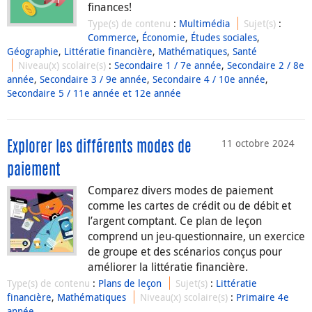
finances!
Type(s) de contenu
:
Multimédia
Sujet(s)
:
Commerce
,
Économie
,
Études sociales
,
Géographie
,
Littératie financière
,
Mathématiques
,
Santé
Niveau(x) scolaire(s)
:
Secondaire 1 / 7e année
,
Secondaire 2 / 8e
année
,
Secondaire 3 / 9e année
,
Secondaire 4 / 10e année
,
Secondaire 5 / 11e année et 12e année
11 octobre 2024
Explorer les différents modes de
paiement
Comparez divers modes de paiement
comme les cartes de crédit ou de débit et
l’argent comptant. Ce plan de leçon
comprend un jeu-questionnaire, un exercice
de groupe et des scénarios conçus pour
améliorer la littératie financière.
Type(s) de contenu
:
Plans de leçon
Sujet(s)
:
Littératie
financière
,
Mathématiques
Niveau(x) scolaire(s)
:
Primaire 4e
année