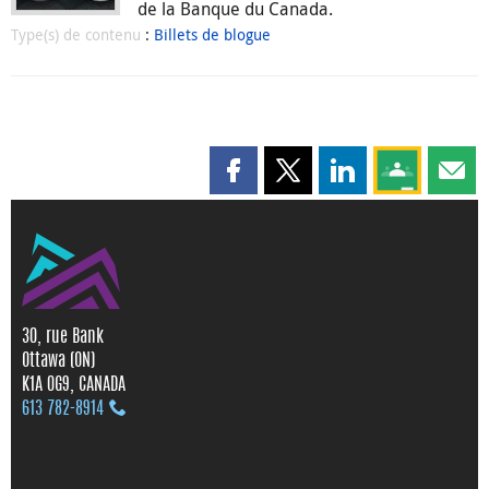
de la Banque du Canada.
Type(s) de contenu
:
Billets de blogue
Partager cette page sur Faceboo
Partager cette page sur X
Partager cette pag
Partagez ce
Parta
30, rue Bank
Ottawa (ON)
K1A 0G9, CANADA
613 782‑8914