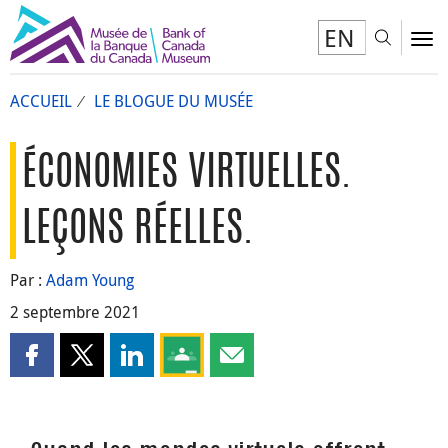
EN
Toggl
To
ACCUEIL
LE BLOGUE DU MUSÉE
ÉCONOMIES VIRTUELLES.
LEÇONS RÉELLES.
Par :
Adam Young
2 septembre 2021
Partager cette page sur Facebook
Partager cette page sur X
Partager cette page sur LinkedIn
Partagez cette page sur Google Clas
Partager cette page par courri