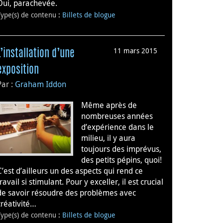
Oui, parachevée.
Type(s) de contenu
:
Billets de blogue
11 mars 2015
L’installation d’une
exposition
Par :
Graham Iddon
Même après de
nombreuses années
d’expérience dans le
milieu, il y aura
toujours des imprévus,
des petits pépins, quoi!
C’est d’ailleurs un des aspects qui rend ce
travail si stimulant. Pour y exceller, il est crucial
de savoir résoudre des problèmes avec
créativité…
Type(s) de contenu
:
Billets de blogue