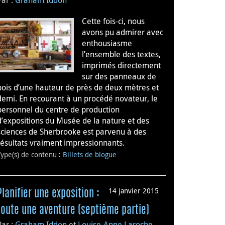
Cette fois-ci, nous
avons pu admirer avec
enthousiasme
l’ensemble des textes,
imprimés directement
sur des panneaux de
bois d’une hauteur de près de deux mètres et
demi. En recourant à un procédé novateur, le
personnel du centre de production
d’expositions du Musée de la nature et des
sciences de Sherbrooke est parvenu à des
résultats vraiment impressionnants.
Type(s) de contenu
:
Billets de blogue
14 janvier 2015
Planifier une exposition :
toute une aventure (septième partie)
Par :
Graham Iddon
et
Louise-Anne Laroche