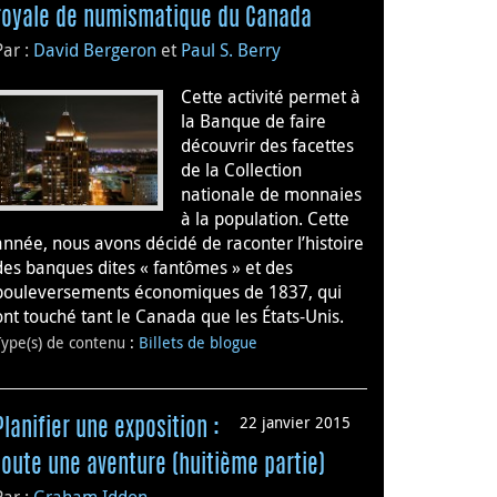
royale de numismatique du Canada
Par :
David Bergeron
et
Paul S. Berry
Cette activité permet à
la Banque de faire
découvrir des facettes
de la Collection
nationale de monnaies
à la population. Cette
année, nous avons décidé de raconter l’histoire
des banques dites « fantômes » et des
bouleversements économiques de 1837, qui
ont touché tant le Canada que les États-Unis.
Type(s) de contenu
:
Billets de blogue
22 janvier 2015
Planifier une exposition :
toute une aventure (huitième partie)
Par :
Graham Iddon