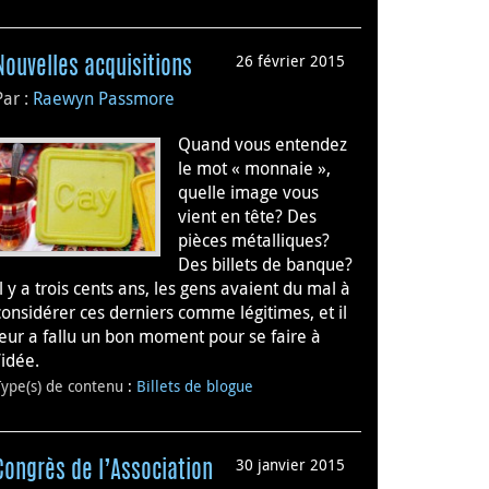
26 février 2015
Nouvelles acquisitions
Par :
Raewyn Passmore
Quand vous entendez
le mot « monnaie »,
quelle image vous
vient en tête? Des
pièces métalliques?
Des billets de banque?
Il y a trois cents ans, les gens avaient du mal à
considérer ces derniers comme légitimes, et il
leur a fallu un bon moment pour se faire à
l’idée.
Type(s) de contenu
:
Billets de blogue
30 janvier 2015
Congrès de l’Association