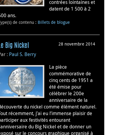
contrées lointaines et
datent de 1 500 à 2
500 ans.
Type(s) de contenu
:
Billets de blogue
28 novembre 2014
Le Big Nickel
Par :
Paul S. Berry
La pièce
commémorative de
cinq cents de 1951 a
été émise pour
célébrer le 200e
anniversaire de la
découverte du nickel comme élément naturel.
Tout récemment, j’ai eu l’immense plaisir de
participer aux festivités entourant
l’anniversaire du Big Nickel et de donner un
exposé sur le concours graphique organisé à