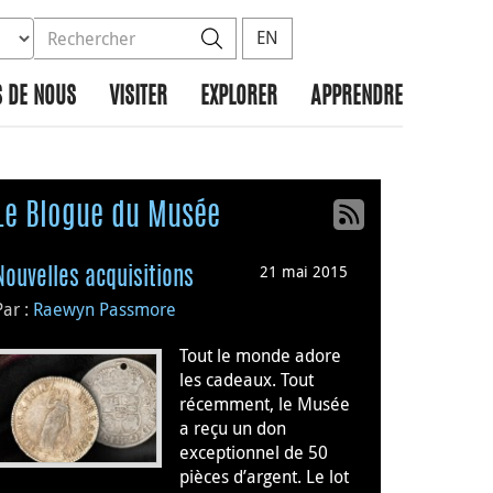
ez la base de données à rechercher
dans le site
Rechercher
EN
 DE NOUS
VISITER
EXPLORER
APPRENDRE
Le Blogue du Musée
21 mai 2015
Nouvelles acquisitions
Par :
Raewyn Passmore
Tout le monde adore
les cadeaux. Tout
récemment, le Musée
a reçu un don
exceptionnel de 50
pièces d’argent. Le lot