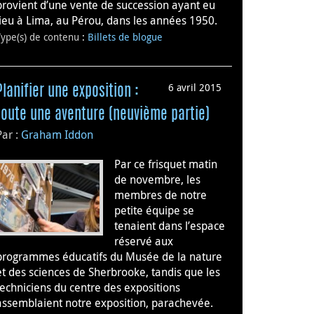
provient d’une vente de succession ayant eu
lieu à Lima, au Pérou, dans les années 1950.
Type(s) de contenu
:
Billets de blogue
6 avril 2015
Planifier une exposition :
toute une aventure (neuvième partie)
Par :
Graham Iddon
Par ce frisquet matin
de novembre, les
membres de notre
petite équipe se
tenaient dans l’espace
réservé aux
programmes éducatifs du Musée de la nature
et des sciences de Sherbrooke, tandis que les
techniciens du centre des expositions
assemblaient notre exposition, parachevée.