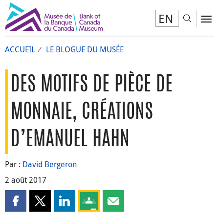
EN
Toggl
To
ACCUEIL
LE BLOGUE DU MUSÉE
DES MOTIFS DE PIÈCE DE
MONNAIE, CRÉATIONS
D’EMANUEL HAHN
Par :
David Bergeron
2 août 2017
Partager cette page sur Facebook
Partager cette page sur X
Partager cette page sur LinkedIn
Partagez cette page sur Google Clas
Partager cette page par courri