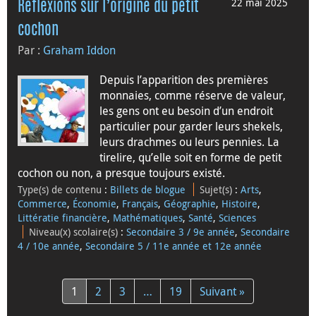
22 mai 2025
Réflexions sur l’origine du petit
cochon
Par :
Graham Iddon
Depuis l’apparition des premières
monnaies, comme réserve de valeur,
les gens ont eu besoin d’un endroit
particulier pour garder leurs shekels,
leurs drachmes ou leurs pennies. La
tirelire, qu’elle soit en forme de petit
cochon ou non, a presque toujours existé.
Type(s) de contenu
:
Billets de blogue
Sujet(s)
:
Arts
,
Commerce
,
Économie
,
Français
,
Géographie
,
Histoire
,
Littératie financière
,
Mathématiques
,
Santé
,
Sciences
Niveau(x) scolaire(s)
:
Secondaire 3 / 9e année
,
Secondaire
4 / 10e année
,
Secondaire 5 / 11e année et 12e année
1
2
3
…
19
Suivant »